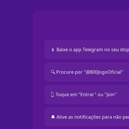
📱 Baixe o app Telegram no seu disp
🔍 Procure por "@800JogoOficial"
👆 Toque em "Entrar" ou "Join"
🔔 Ative as notificações para não p