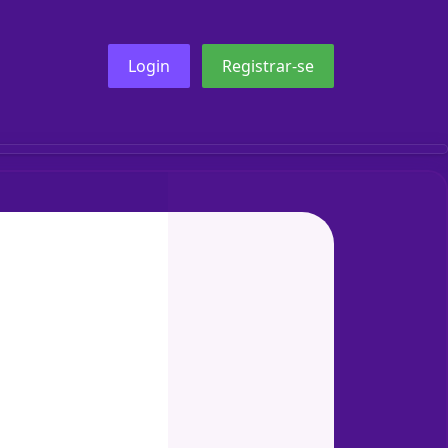
Login
Registrar-se