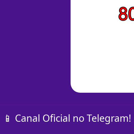
📱 Canal Oficial no Telegram!