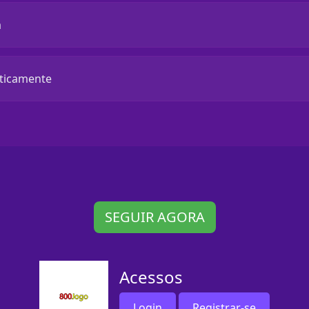
a
aticamente
SEGUIR AGORA
Acessos
Login
Registrar-se