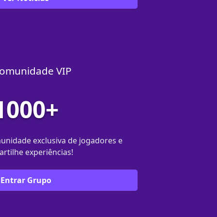
Comunidade VIP
1000+
unidade exclusiva de jogadores e
rtilhe experiências!
Entrar Grupo