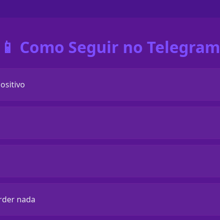
📱 Como Seguir no Telegram
ositivo
erder nada