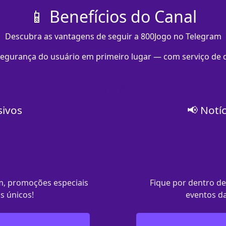
📱 Benefícios do Canal
Descubra as vantagens de seguir a 800Jogo no Telegram
segurança do usuário em primeiro lugar — com serviço de q
sivos
📢 Notí
m, promoções especiais
Fique por dentro d
s únicos!
eventos d