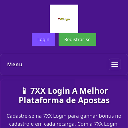
Login
Registrar-se
Menu
📱 7XX Login A Melhor
Plataforma de Apostas
Cadastre-se na 7XX Login para ganhar bônus no
cadastro e em cada recarga. Com a 7XX Login,