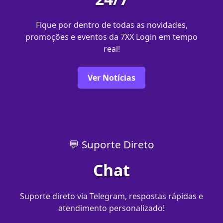
Fique por dentro de todas as novidades,
promoções e eventos da 7XX Login em tempo
real!
Ver Notícias
💬 Suporte Direto
Chat
Suporte direto via Telegram, respostas rápidas e
atendimento personalizado!