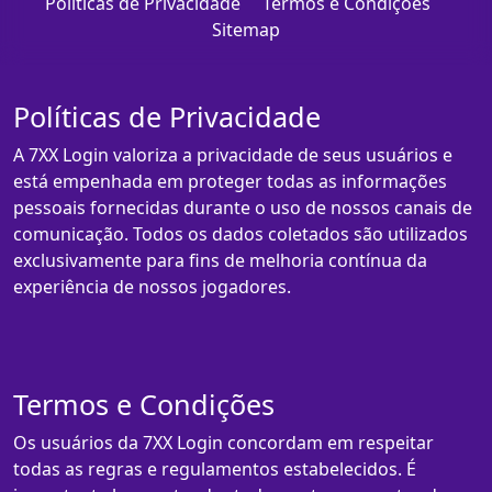
Políticas de Privacidade
Termos e Condições
Sitemap
Políticas de Privacidade
A 7XX Login valoriza a privacidade de seus usuários e
está empenhada em proteger todas as informações
pessoais fornecidas durante o uso de nossos canais de
comunicação. Todos os dados coletados são utilizados
exclusivamente para fins de melhoria contínua da
experiência de nossos jogadores.
Termos e Condições
Os usuários da 7XX Login concordam em respeitar
todas as regras e regulamentos estabelecidos. É