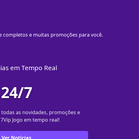
s e completos e muitas promoções para você.
cias em Tempo Real
24/7
e todas as novidades, promoções e
 7Vip Jogo em tempo real!
Ver Notícias