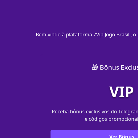
Bem-vindo à plataforma 7Vip Jogo Brasil , 
🎁 Bônus Exclu
VIP
Receba bônus exclusivos do Telegra
e códigos promocionai
Ver Bônus