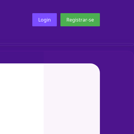
Login
Registrar-se