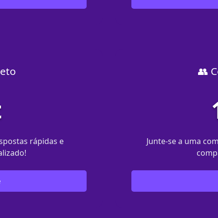
reto
👥 
t
espostas rápidas e
Junte-se a uma com
lizado!
compa
e