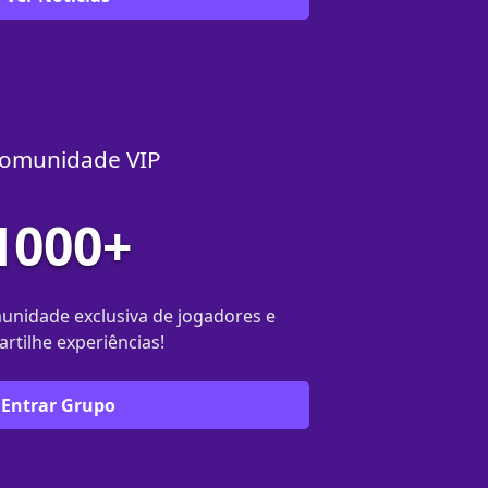
Comunidade VIP
1000+
unidade exclusiva de jogadores e
rtilhe experiências!
Entrar Grupo