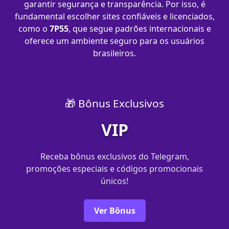
garantir segurança e transparência. Por isso, é
fundamental escolher sites confiáveis e licenciados,
como o
7P55
, que segue padrões internacionais e
oferece um ambiente seguro para os usuários
brasileiros.
🎁 Bônus Exclusivos
VIP
Receba bônus exclusivos do Telegram,
promoções especiais e códigos promocionais
únicos!
Ver Bônus