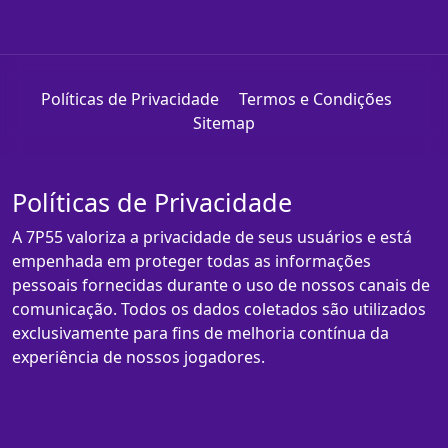
Políticas de Privacidade
Termos e Condições
Sitemap
Políticas de Privacidade
A 7P55 valoriza a privacidade de seus usuários e está
empenhada em proteger todas as informações
pessoais fornecidas durante o uso de nossos canais de
comunicação. Todos os dados coletados são utilizados
exclusivamente para fins de melhoria contínua da
experiência de nossos jogadores.