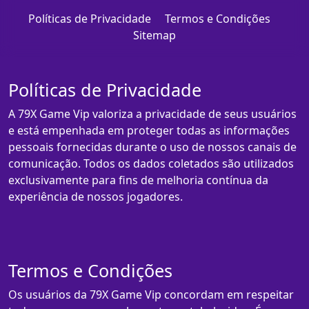
Políticas de Privacidade
Termos e Condições
Sitemap
Políticas de Privacidade
A 79X Game Vip valoriza a privacidade de seus usuários
e está empenhada em proteger todas as informações
pessoais fornecidas durante o uso de nossos canais de
comunicação. Todos os dados coletados são utilizados
exclusivamente para fins de melhoria contínua da
experiência de nossos jogadores.
Termos e Condições
Os usuários da 79X Game Vip concordam em respeitar