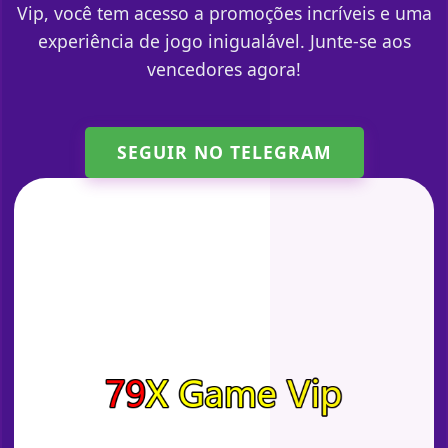
Vip, você tem acesso a promoções incríveis e uma
experiência de jogo inigualável. Junte-se aos
vencedores agora!
SEGUIR NO TELEGRAM