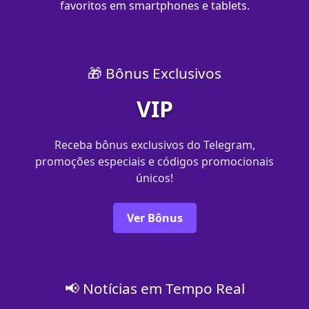
favoritos em smartphones e tablets.
🎁 Bônus Exclusivos
VIP
Receba bônus exclusivos do Telegram,
promoções especiais e códigos promocionais
únicos!
Ver Bônus
📢 Notícias em Tempo Real