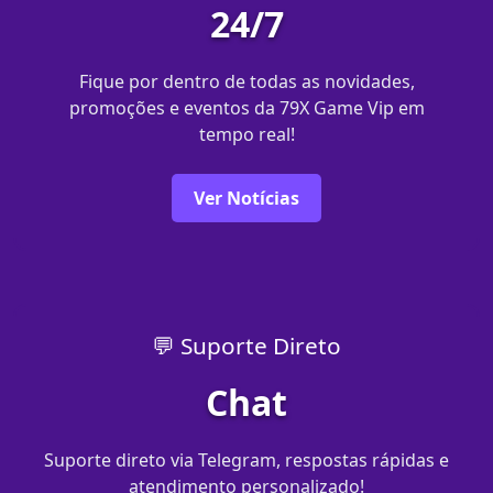
24/7
Fique por dentro de todas as novidades,
promoções e eventos da 79X Game Vip em
tempo real!
Ver Notícias
💬 Suporte Direto
Chat
Suporte direto via Telegram, respostas rápidas e
atendimento personalizado!