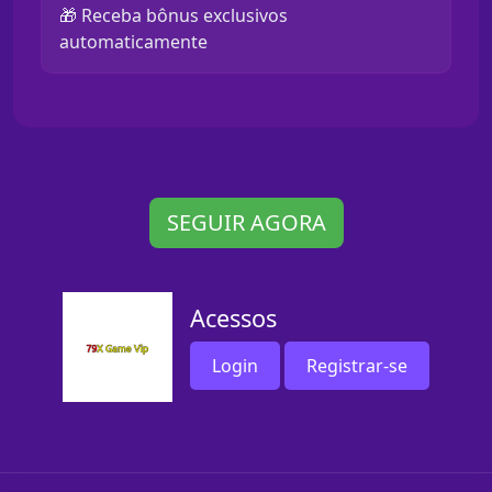
🎁 Receba bônus exclusivos
automaticamente
SEGUIR AGORA
Acessos
Login
Registrar-se