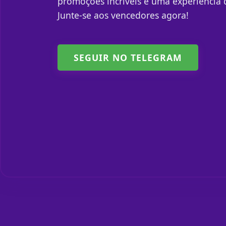
promoções incríveis e uma experiência d
Junte-se aos vencedores agora!
SEGUIR NO TELEGRAM