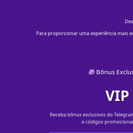
Des
Para proporcionar uma experiência mais e
🎁 Bônus Exclu
VIP
Receba bônus exclusivos do Telegra
e códigos promocionai