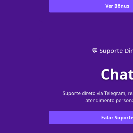
Ver Bônus
💬 Suporte Di
Cha
Suporte direto via Telegram, r
atendimento persona
Falar Suport