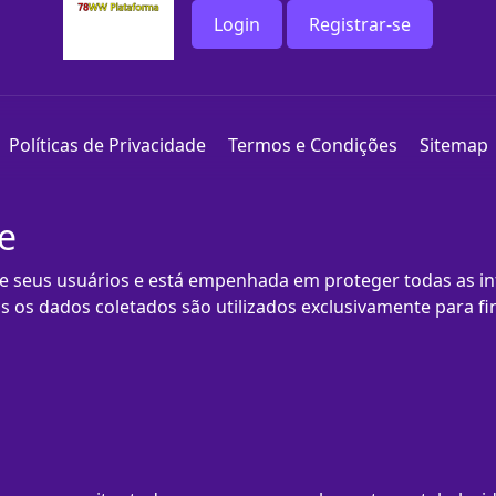
Login
Registrar-se
Políticas de Privacidade
Termos e Condições
Sitemap
de
de seus usuários e está empenhada em proteger todas as i
 os dados coletados são utilizados exclusivamente para fi