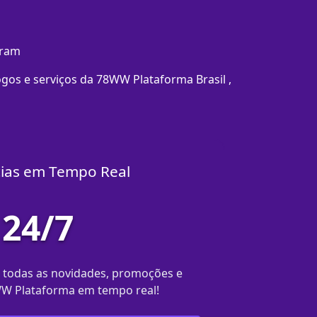
gram
os e serviços da 78WW Plataforma Brasil ,
cias em Tempo Real
24/7
e todas as novidades, promoções e
W Plataforma em tempo real!