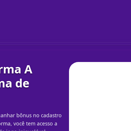
rma A
ma de
ganhar bônus no cadastro
rma, você tem acesso a