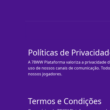
Políticas de Privacida
A 78WW Plataforma valoriza a privacidade 
uso de nossos canais de comunicação. Todos
nossos jogadores.
Termos e Condições