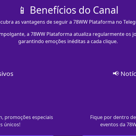
📱 Benefícios do Canal
cubra as vantagens de seguir a 78WW Plataforma no Tele
mpolgante, a 78WW Plataforma atualiza regularmente os jog
garantindo emoções inéditas a cada clique.
sivos
📢 Notí
m, promoções especiais
Fique por dentro d
s únicos!
eventos da 78W