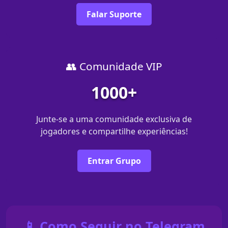
Falar Suporte
👥 Comunidade VIP
1000+
Junte-se a uma comunidade exclusiva de
jogadores e compartilhe experiências!
Entrar Grupo
📱 Como Seguir no Telegram