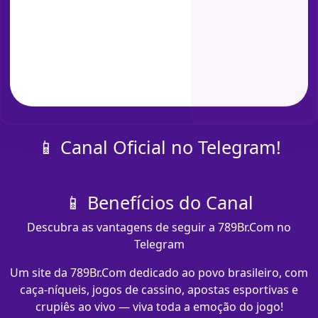
📱 Canal Oficial no Telegram!
📱 Benefícios do Canal
Descubra as vantagens de seguir a 789Br.Com no
Telegram
Um site da 789Br.Com dedicado ao povo brasileiro, com
caça-níqueis, jogos de cassino, apostas esportivas e
crupiês ao vivo — viva toda a emoção do jogo!