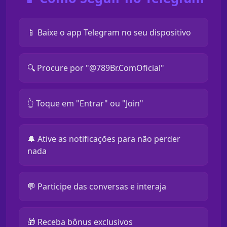
📱 Baixe o app Telegram no seu dispositivo
🔍 Procure por "@789Br.ComOficial"
👆 Toque em "Entrar" ou "Join"
🔔 Ative as notificações para não perder
nada
💬 Participe das conversas e interaja
🎁 Receba bônus exclusivos