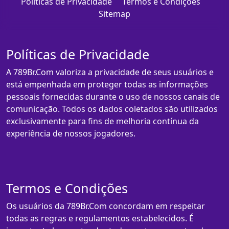
Políticas de Privacidade
Termos e Condições
Sitemap
Políticas de Privacidade
A 789Br.Com valoriza a privacidade de seus usuários e
está empenhada em proteger todas as informações
pessoais fornecidas durante o uso de nossos canais de
comunicação. Todos os dados coletados são utilizados
exclusivamente para fins de melhoria contínua da
experiência de nossos jogadores.
Termos e Condições
Os usuários da 789Br.Com concordam em respeitar
todas as regras e regulamentos estabelecidos. É