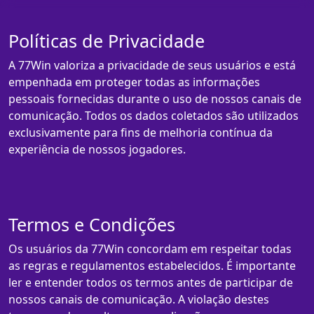
Políticas de Privacidade
A 77Win valoriza a privacidade de seus usuários e está
empenhada em proteger todas as informações
pessoais fornecidas durante o uso de nossos canais de
comunicação. Todos os dados coletados são utilizados
exclusivamente para fins de melhoria contínua da
experiência de nossos jogadores.
Termos e Condições
Os usuários da 77Win concordam em respeitar todas
as regras e regulamentos estabelecidos. É importante
ler e entender todos os termos antes de participar de
nossos canais de comunicação. A violação destes