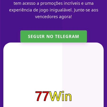
tem acesso a promoções incríveis e uma
experiência de jogo inigualável. Junte-se aos
vencedores agora!
SEGUIR NO TELEGRAM