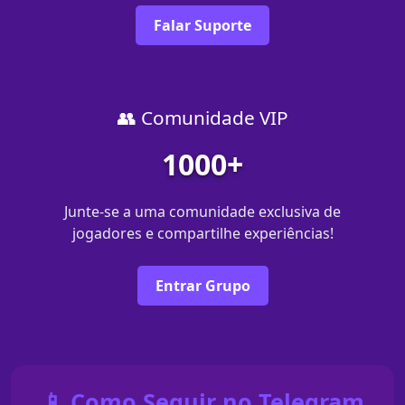
Falar Suporte
👥 Comunidade VIP
1000+
Junte-se a uma comunidade exclusiva de
jogadores e compartilhe experiências!
Entrar Grupo
📱 Como Seguir no Telegram