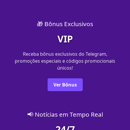
🎁 Bônus Exclusivos
VIP
Receba bônus exclusivos do Telegram,
promoções especiais e códigos promocionais
únicos!
Ver Bônus
📢 Notícias em Tempo Real
24/7