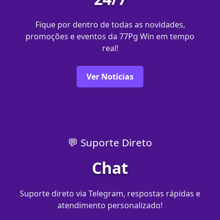
Fique por dentro de todas as novidades,
promoções e eventos da 77Pg Win em tempo
real!
Ver Notícias
💬 Suporte Direto
Chat
Suporte direto via Telegram, respostas rápidas e
atendimento personalizado!