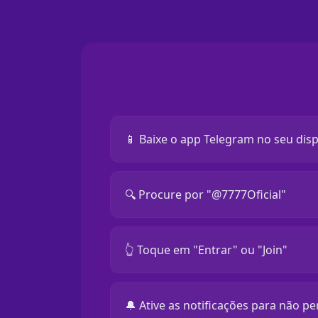
📱 Baixe o app Telegram no seu disp
🔍 Procure por "@7777Oficial"
👆 Toque em "Entrar" ou "Join"
🔔 Ative as notificações para não p