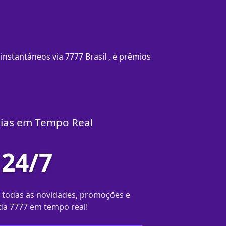
stantâneos via 7777 Brasil , e prêmios
cias em Tempo Real
24/7
e todas as novidades, promoções e
da 7777 em tempo real!