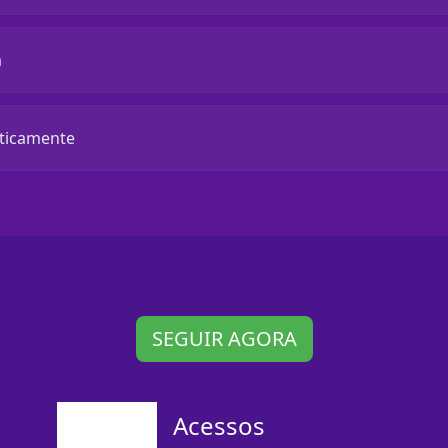
a
aticamente
SEGUIR AGORA
Acessos