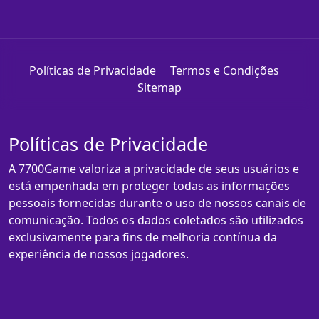
Políticas de Privacidade
Termos e Condições
Sitemap
Políticas de Privacidade
A 7700Game valoriza a privacidade de seus usuários e
está empenhada em proteger todas as informações
pessoais fornecidas durante o uso de nossos canais de
comunicação. Todos os dados coletados são utilizados
exclusivamente para fins de melhoria contínua da
experiência de nossos jogadores.