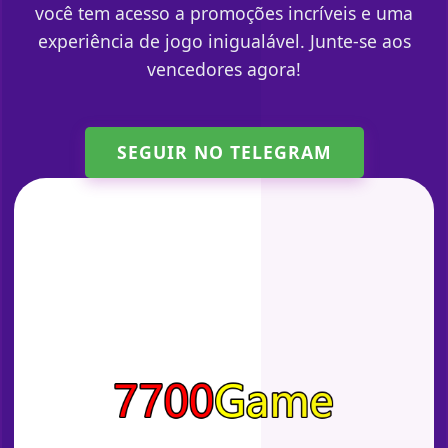
você tem acesso a promoções incríveis e uma
experiência de jogo inigualável. Junte-se aos
vencedores agora!
SEGUIR NO TELEGRAM