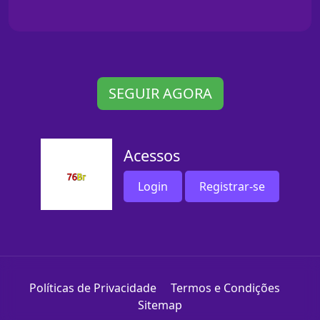
SEGUIR AGORA
Acessos
Login
Registrar-se
Políticas de Privacidade
Termos e Condições
Sitemap