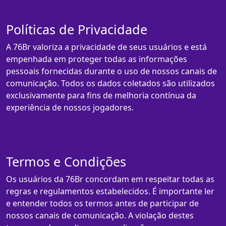
Políticas de Privacidade
A 76Br valoriza a privacidade de seus usuários e está
empenhada em proteger todas as informações
pessoais fornecidas durante o uso de nossos canais de
comunicação. Todos os dados coletados são utilizados
exclusivamente para fins de melhoria contínua da
experiência de nossos jogadores.
Termos e Condições
Os usuários da 76Br concordam em respeitar todas as
regras e regulamentos estabelecidos. É importante ler
e entender todos os termos antes de participar de
nossos canais de comunicação. A violação destes