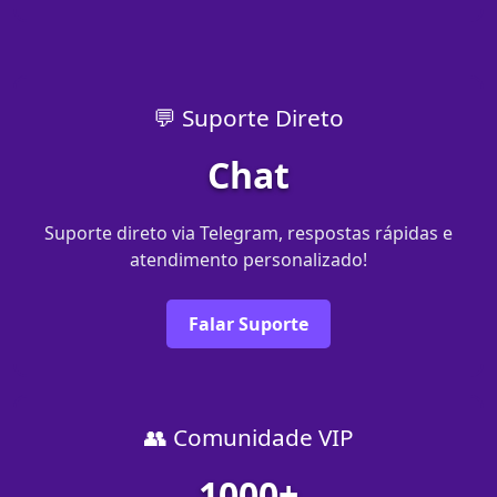
💬 Suporte Direto
Chat
Suporte direto via Telegram, respostas rápidas e
atendimento personalizado!
Falar Suporte
👥 Comunidade VIP
1000+