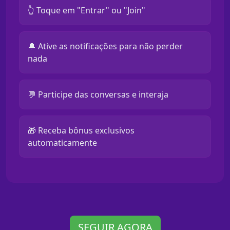
👆 Toque em "Entrar" ou "Join"
🔔 Ative as notificações para não perder
nada
💬 Participe das conversas e interaja
🎁 Receba bônus exclusivos
automaticamente
SEGUIR AGORA