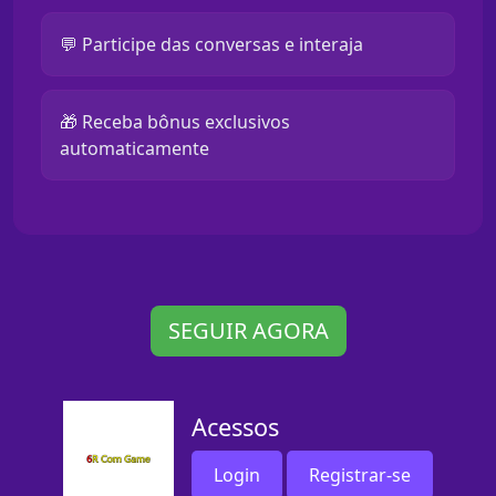
💬 Participe das conversas e interaja
🎁 Receba bônus exclusivos
automaticamente
SEGUIR AGORA
Acessos
Login
Registrar-se