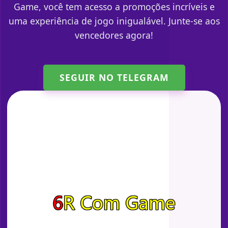
Game, você tem acesso a promoções incríveis e
uma experiência de jogo inigualável. Junte-se aos
vencedores agora!
SEGUIR NO TELEGRAM