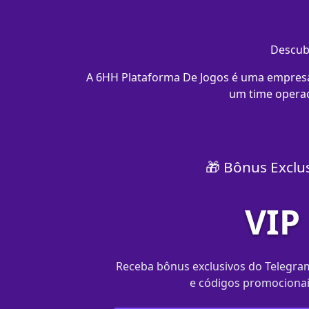
Descub
A 6HH Plataforma De Jogos é uma empresa 
um time operac
🎁 Bônus Exclu
VIP
Receba bônus exclusivos do Telegra
e códigos promocionai