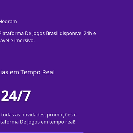
elegram
ataforma De Jogos Brasil disponível 24h e
vel e imersivo.
cias em Tempo Real
24/7
e todas as novidades, promoções e
ataforma De Jogos em tempo real!