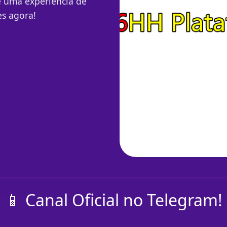
e uma experiência de
es agora!
📱 Canal Oficial no Telegram!