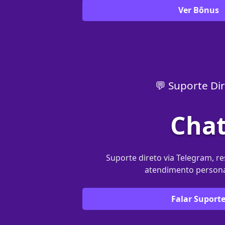
Ver Bônus
💬 Suporte Di
Cha
Suporte direto via Telegram, r
atendimento persona
Falar Suport