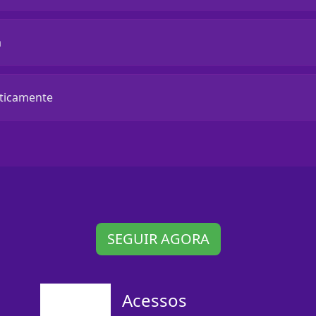
a
aticamente
SEGUIR AGORA
Acessos