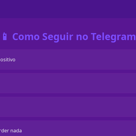
📱 Como Seguir no Telegram
ositivo
erder nada