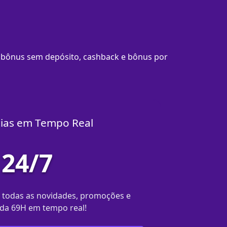
e bônus sem depósito, cashback e bônus por
cias em Tempo Real
24/7
e todas as novidades, promoções e
 da 69H em tempo real!