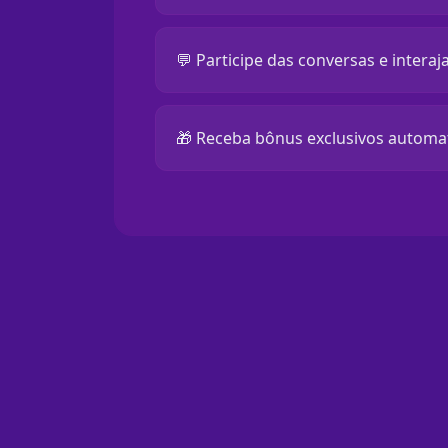
💬 Participe das conversas e interaj
🎁 Receba bônus exclusivos autom