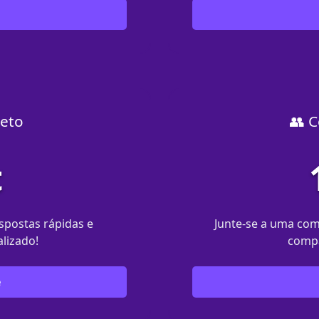
reto
👥 
t
espostas rápidas e
Junte-se a uma com
lizado!
compa
e