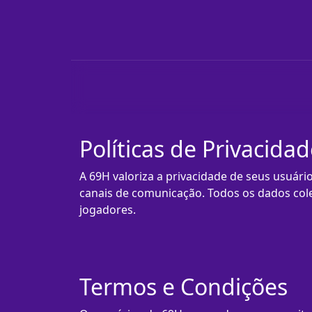
Políticas de Privacida
A 69H valoriza a privacidade de seus usuár
canais de comunicação. Todos os dados cole
jogadores.
Termos e Condições