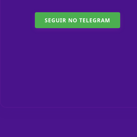
SEGUIR NO TELEGRAM