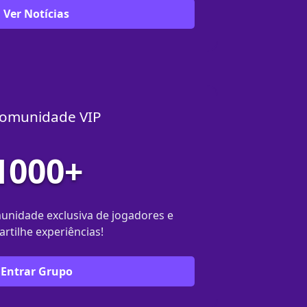
Ver Notícias
Comunidade VIP
1000+
unidade exclusiva de jogadores e
rtilhe experiências!
Entrar Grupo