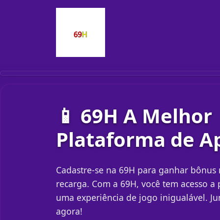
📱 69H A Melhor
Plataforma de A
Cadastre-se na 69H para ganhar bônus 
recarga. Com a 69H, você tem acesso a 
uma experiência de jogo inigualável. J
agora!