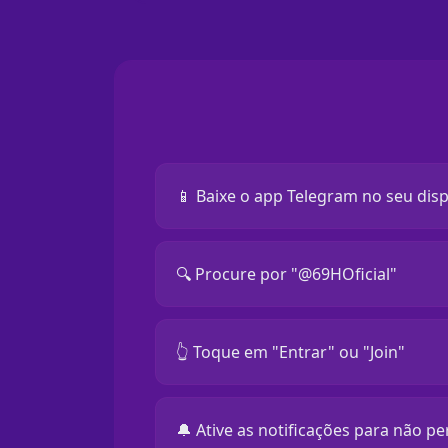
📱 Baixe o app Telegram no seu disp
🔍 Procure por "@69HOficial"
👆 Toque em "Entrar" ou "Join"
🔔 Ative as notificações para não p