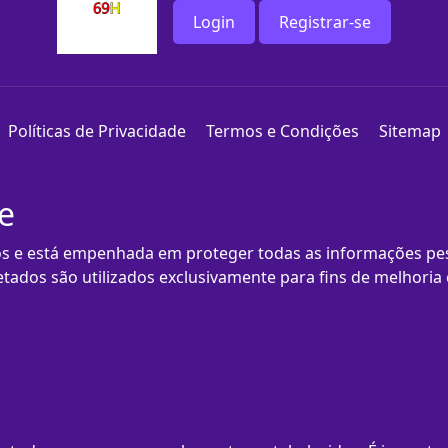
Login
Registrar-se
Políticas de Privacidade
Termos e Condições
Sitemap
de
ios e está empenhada em proteger todas as informações pe
tados são utilizados exclusivamente para fins de melhoria