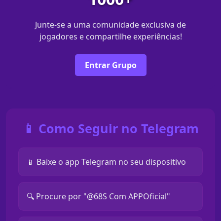
Junte-se a uma comunidade exclusiva de
jogadores e compartilhe experiências!
Entrar Grupo
📱 Como Seguir no Telegram
📱 Baixe o app Telegram no seu dispositivo
🔍 Procure por "@68S Com APPOficial"