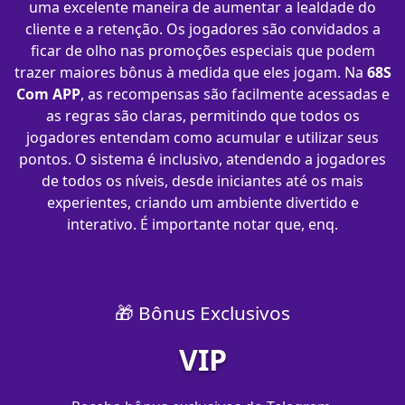
uma excelente maneira de aumentar a lealdade do
cliente e a retenção. Os jogadores são convidados a
ficar de olho nas promoções especiais que podem
trazer maiores bônus à medida que eles jogam. Na
68S
Com APP
, as recompensas são facilmente acessadas e
as regras são claras, permitindo que todos os
jogadores entendam como acumular e utilizar seus
pontos. O sistema é inclusivo, atendendo a jogadores
de todos os níveis, desde iniciantes até os mais
experientes, criando um ambiente divertido e
interativo. É importante notar que, enq.
🎁 Bônus Exclusivos
VIP