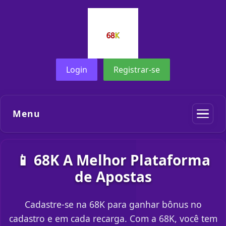
Login
Registrar-se
Menu
📱 68K A Melhor Plataforma
de Apostas
Cadastre-se na 68K para ganhar bônus no
cadastro e em cada recarga. Com a 68K, você tem