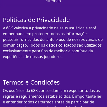
Sitemap
Políticas de Privacidade
A 68K valoriza a privacidade de seus usuários e está
empenhada em proteger todas as informações
pessoais fornecidas durante o uso de nossos canais de
comunicação. Todos os dados coletados são utilizados
exclusivamente para fins de melhoria contínua da
experiência de nossos jogadores.
Termos e Condições
Os usuários da 68K concordam em respeitar todas as
regras e regulamentos estabelecidos. É importante ler
e entender todos os termos antes de participar de