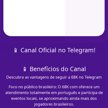
📱 Canal Oficial no Telegram!
📱 Benefícios do Canal
Descubra as vantagens de seguir a 68K no Telegram
Foco no público brasileiro: O 68K com​ oferece um
atendimento totalmente em português e participa de
eventos locais, se aproximando ainda mais dos
jogadores brasileiros.