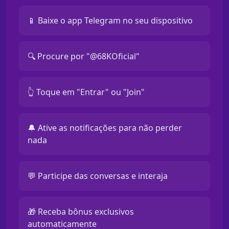
📱 Baixe o app Telegram no seu dispositivo
🔍 Procure por "@68KOficial"
👆 Toque em "Entrar" ou "Join"
🔔 Ative as notificações para não perder
nada
💬 Participe das conversas e interaja
🎁 Receba bônus exclusivos
automaticamente