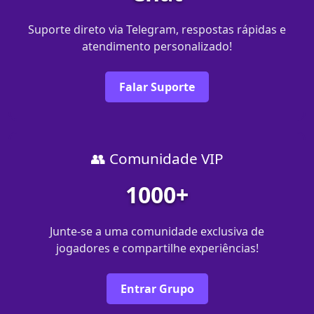
Suporte direto via Telegram, respostas rápidas e
atendimento personalizado!
Falar Suporte
👥 Comunidade VIP
1000+
Junte-se a uma comunidade exclusiva de
jogadores e compartilhe experiências!
Entrar Grupo