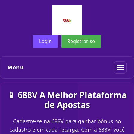
Login
Registrar-se
Menu
📱 688V A Melhor Plataforma
de Apostas
Cadastre-se na 688V para ganhar bônus no
cadastro e em cada recarga. Com a 688V, você