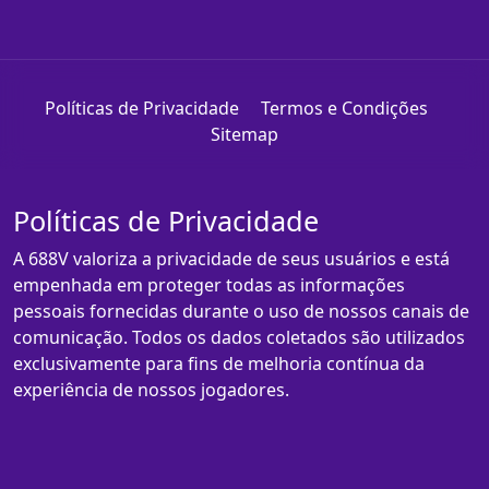
Políticas de Privacidade
Termos e Condições
Sitemap
Políticas de Privacidade
A 688V valoriza a privacidade de seus usuários e está
empenhada em proteger todas as informações
pessoais fornecidas durante o uso de nossos canais de
comunicação. Todos os dados coletados são utilizados
exclusivamente para fins de melhoria contínua da
experiência de nossos jogadores.