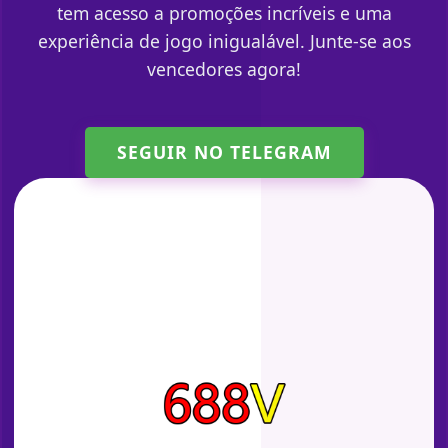
tem acesso a promoções incríveis e uma
experiência de jogo inigualável. Junte-se aos
vencedores agora!
SEGUIR NO TELEGRAM