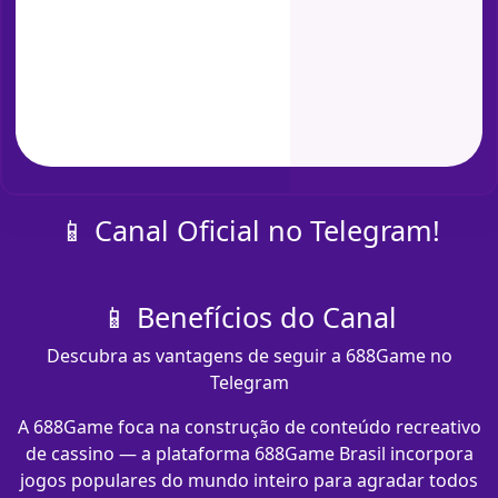
📱 Canal Oficial no Telegram!
📱 Benefícios do Canal
Descubra as vantagens de seguir a 688Game no
Telegram
A 688Game foca na construção de conteúdo recreativo
de cassino — a plataforma 688Game Brasil incorpora
jogos populares do mundo inteiro para agradar todos