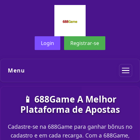
Login
Registrar-se
Menu
📱 688Game A Melhor
Plataforma de Apostas
Cadastre-se na 688Game para ganhar bônus no
cadastro e em cada recarga. Com a 688Game,