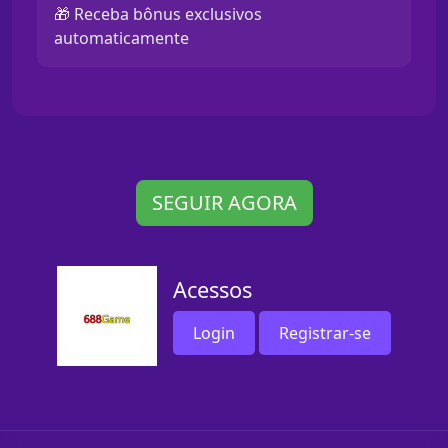
🎁 Receba bônus exclusivos
automaticamente
SEGUIR AGORA
Acessos
Login
Registrar-se