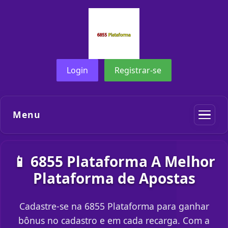
Login
Registrar-se
Menu
📱 6855 Plataforma A Melhor
Plataforma de Apostas
Cadastre-se na 6855 Plataforma para ganhar
bônus no cadastro e em cada recarga. Com a