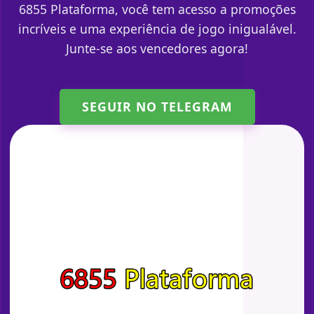
6855 Plataforma, você tem acesso a promoções
incríveis e uma experiência de jogo inigualável.
Junte-se aos vencedores agora!
SEGUIR NO TELEGRAM