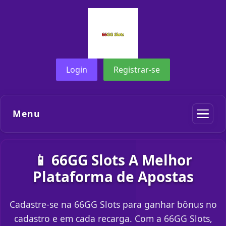
Login
Registrar-se
Menu
📱 66GG Slots A Melhor
Plataforma de Apostas
Cadastre-se na 66GG Slots para ganhar bônus no
cadastro e em cada recarga. Com a 66GG Slots,