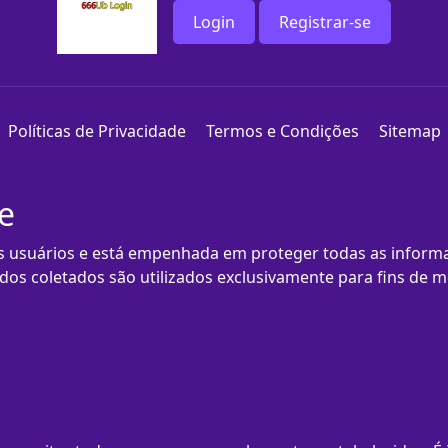
Login
Registrar-se
Políticas de Privacidade
Termos e Condições
Sitemap
de
us usuários e está empenhada em proteger todas as inform
os coletados são utilizados exclusivamente para fins de m