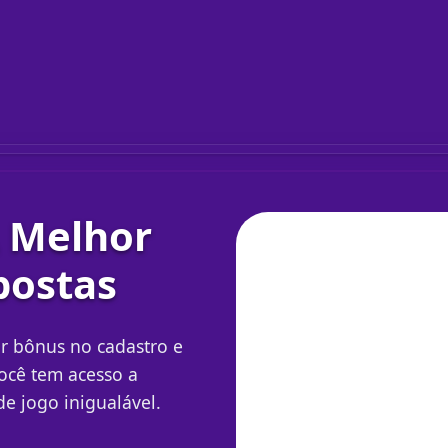
A Melhor
postas
r bônus no cadastro e
ocê tem acesso a
e jogo inigualável.