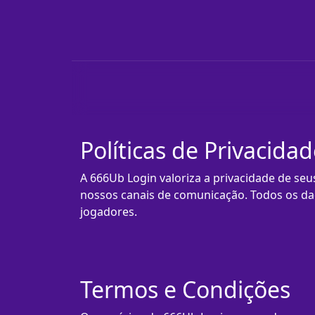
Políticas de Privacida
A 666Ub Login valoriza a privacidade de se
nossos canais de comunicação. Todos os dad
jogadores.
Termos e Condições