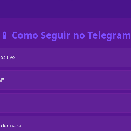
📱 Como Seguir no Telegram
ositivo
l"
erder nada