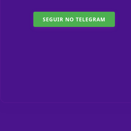
SEGUIR NO TELEGRAM