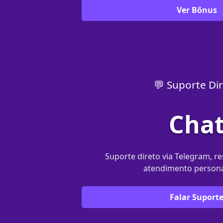
Ver Bônus
💬 Suporte Di
Cha
Suporte direto via Telegram, r
atendimento persona
Falar Suport