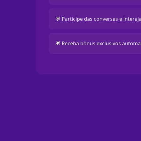
💬 Participe das conversas e interaj
🎁 Receba bônus exclusivos autom