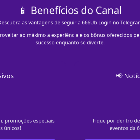
📱 Benefícios do Canal
Descubra as vantagens de seguir a 666Ub Login no Telegra
roveitar ao máximo a experiência e os bônus oferecidos p
sucesso enquanto se diverte.
sivos
📢 Notí
m, promoções especiais
Fique por dentro d
s únicos!
eventos da 