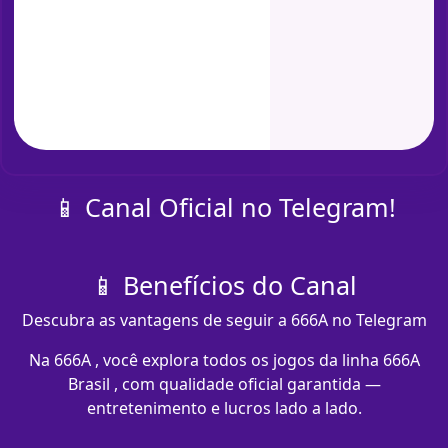
📱 Canal Oficial no Telegram!
📱 Benefícios do Canal
Descubra as vantagens de seguir a 666A no Telegram
Na 666A , você explora todos os jogos da linha 666A
Brasil , com qualidade oficial garantida —
entretenimento e lucros lado a lado.