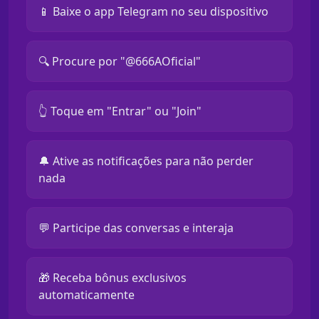
📱 Baixe o app Telegram no seu dispositivo
🔍 Procure por "@666AOficial"
👆 Toque em "Entrar" ou "Join"
🔔 Ative as notificações para não perder
nada
💬 Participe das conversas e interaja
🎁 Receba bônus exclusivos
automaticamente