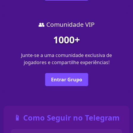
👥 Comunidade VIP
1000+
Junte-se a uma comunidade exclusiva de
jogadores e compartilhe experiências!
Entrar Grupo
📱 Como Seguir no Telegram