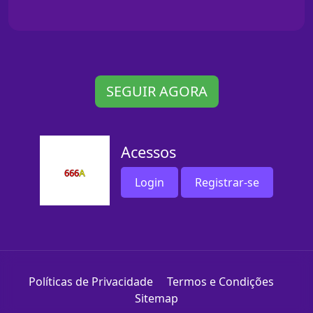
SEGUIR AGORA
Acessos
Login
Registrar-se
Políticas de Privacidade
Termos e Condições
Sitemap