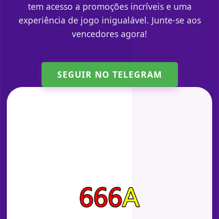
tem acesso a promoções incríveis e uma
experiência de jogo inigualável. Junte-se aos
vencedores agora!
SEGUIR NO TELEGRAM