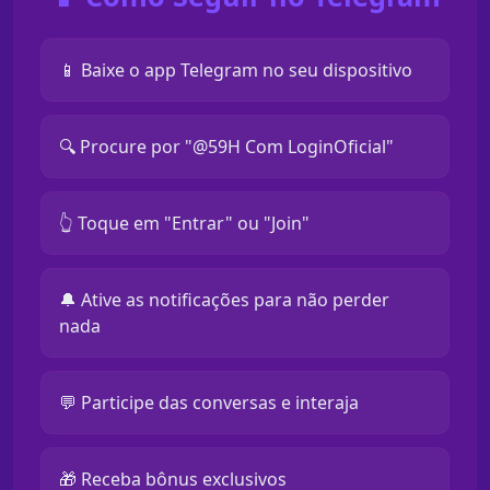
📱 Baixe o app Telegram no seu dispositivo
🔍 Procure por "@59H Com LoginOficial"
👆 Toque em "Entrar" ou "Join"
🔔 Ative as notificações para não perder
nada
💬 Participe das conversas e interaja
🎁 Receba bônus exclusivos