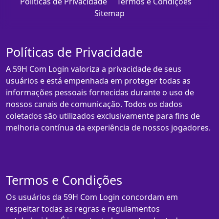
Políticas de Privacidade
Termos e Condições
Sitemap
Políticas de Privacidade
A 59H Com Login valoriza a privacidade de seus
usuários e está empenhada em proteger todas as
informações pessoais fornecidas durante o uso de
nossos canais de comunicação. Todos os dados
coletados são utilizados exclusivamente para fins de
melhoria contínua da experiência de nossos jogadores.
Termos e Condições
Os usuários da 59H Com Login concordam em
respeitar todas as regras e regulamentos