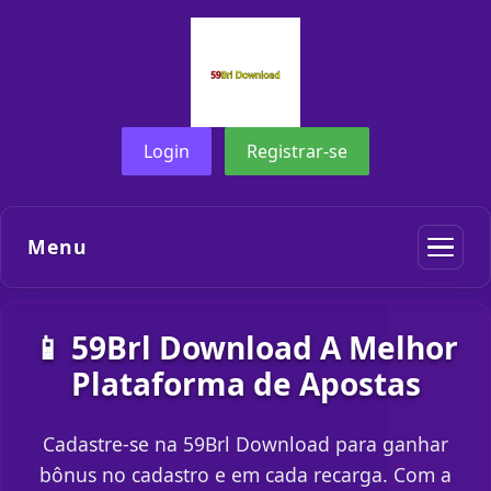
Login
Registrar-se
Menu
📱 59Brl Download A Melhor
Plataforma de Apostas
Cadastre-se na 59Brl Download para ganhar
bônus no cadastro e em cada recarga. Com a