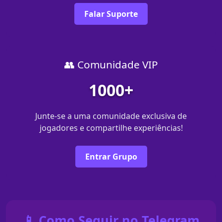
Falar Suporte
👥 Comunidade VIP
1000+
Junte-se a uma comunidade exclusiva de
jogadores e compartilhe experiências!
Entrar Grupo
📱 Como Seguir no Telegram