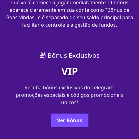
que você comece a jogar imediatamente. O bônus
aparece claramente em sua conta como "Bônus de
Boas-vindas" e é separado do seu saldo principal para
facilitar o controle e a gestão de fundos.
🎁 Bônus Exclusivos
VIP
Receba bônus exclusivos do Telegram,
promoções especiais e códigos promocionais
únicos!
Ver Bônus