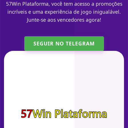
57Win Plataforma, você tem acesso a promoções
incríveis e uma experiência de jogo inigualável.
Junte-se aos vencedores agora!
SEGUIR NO TELEGRAM