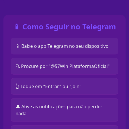
📱 Como Seguir no Telegram
📱 Baixe o app Telegram no seu dispositivo
🔍 Procure por "@57Win PlataformaOficial"
👆 Toque em "Entrar" ou "Join"
🔔 Ative as notificações para não perder
nada