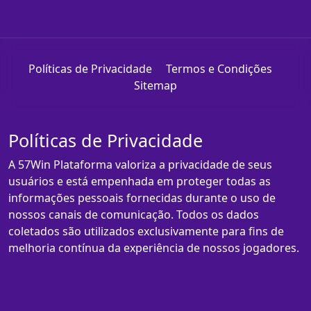
Políticas de Privacidade
Termos e Condições
Sitemap
Políticas de Privacidade
A 57Win Plataforma valoriza a privacidade de seus
usuários e está empenhada em proteger todas as
informações pessoais fornecidas durante o uso de
nossos canais de comunicação. Todos os dados
coletados são utilizados exclusivamente para fins de
melhoria contínua da experiência de nossos jogadores.