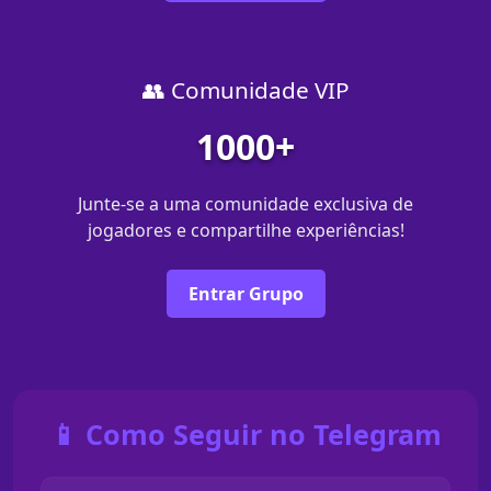
👥 Comunidade VIP
1000+
Junte-se a uma comunidade exclusiva de
jogadores e compartilhe experiências!
Entrar Grupo
📱 Como Seguir no Telegram