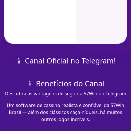
📱 Canal Oficial no Telegram!
📱 Benefícios do Canal
Descubra as vantagens de seguir a 57Win no Telegram
Um software de cassino realista e confiável da 57Win
Brasil — além dos clássicos caça-níqueis, há muitos
outros jogos incríveis.