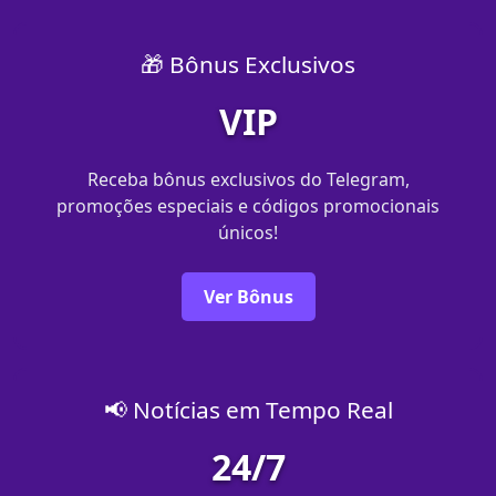
🎁 Bônus Exclusivos
VIP
Receba bônus exclusivos do Telegram,
promoções especiais e códigos promocionais
únicos!
Ver Bônus
📢 Notícias em Tempo Real
24/7