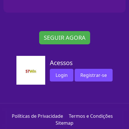
SEGUIR AGORA
Acessos
Login
Registrar-se
Políticas de Privacidade
Termos e Condições
Sitemap