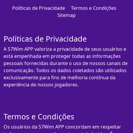
Políticas de Privacidade
Termos e Condições
Sitemap
Políticas de Privacidade
A 57Wim APP valoriza a privacidade de seus usuários e
está empenhada em proteger todas as informações
pessoais fornecidas durante o uso de nossos canais de
comunicação. Todos os dados coletados são utilizados
exclusivamente para fins de melhoria contínua da
experiência de nossos jogadores.
Termos e Condições
Os usuários da 57Wim APP concordam em respeitar