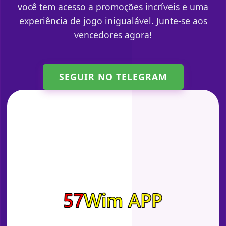
você tem acesso a promoções incríveis e uma
experiência de jogo inigualável. Junte-se aos
vencedores agora!
SEGUIR NO TELEGRAM