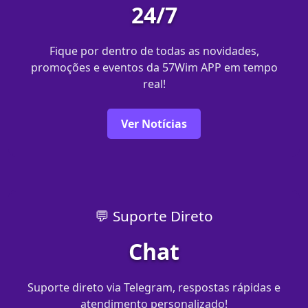
24/7
Fique por dentro de todas as novidades,
promoções e eventos da 57Wim APP em tempo
real!
Ver Notícias
💬 Suporte Direto
Chat
Suporte direto via Telegram, respostas rápidas e
atendimento personalizado!