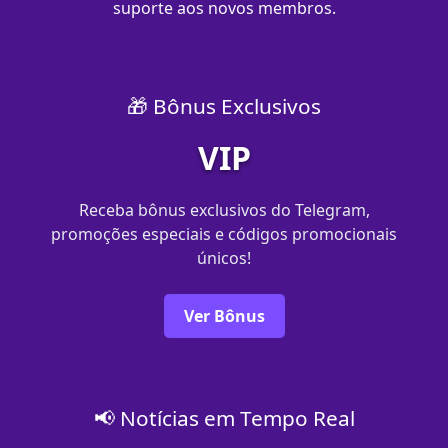
suporte aos novos membros.
🎁 Bônus Exclusivos
VIP
Receba bônus exclusivos do Telegram,
promoções especiais e códigos promocionais
únicos!
Ver Bônus
📢 Notícias em Tempo Real