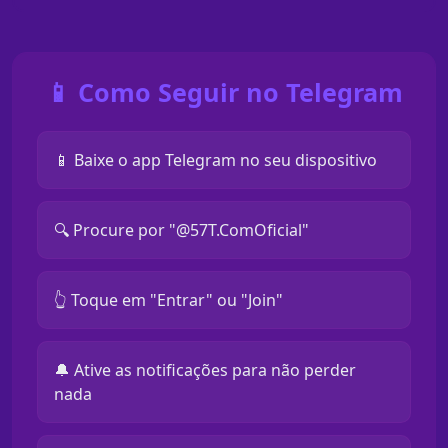
📱 Como Seguir no Telegram
📱 Baixe o app Telegram no seu dispositivo
🔍 Procure por "@57T.ComOficial"
👆 Toque em "Entrar" ou "Join"
🔔 Ative as notificações para não perder
nada