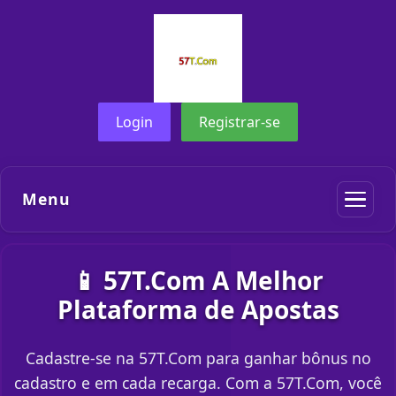
Login
Registrar-se
Menu
📱 57T.Com A Melhor
Plataforma de Apostas
Cadastre-se na 57T.Com para ganhar bônus no
cadastro e em cada recarga. Com a 57T.Com, você