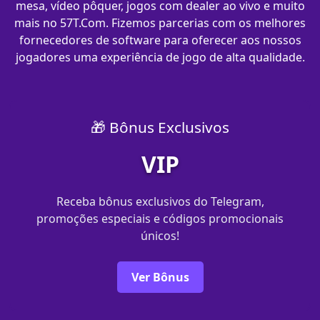
mesa, vídeo pôquer, jogos com dealer ao vivo e muito
mais no 57T.Com. Fizemos parcerias com os melhores
fornecedores de software para oferecer aos nossos
jogadores uma experiência de jogo de alta qualidade.
🎁 Bônus Exclusivos
VIP
Receba bônus exclusivos do Telegram,
promoções especiais e códigos promocionais
únicos!
Ver Bônus