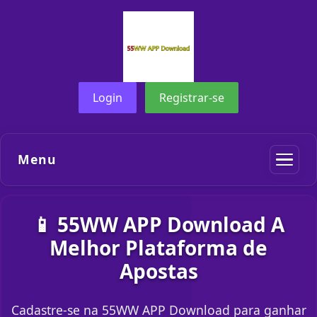
Login
Registrar-se
Menu
📱 55WW APP Download A
Melhor Plataforma de
Apostas
Cadastre-se na 55WW APP Download para ganhar