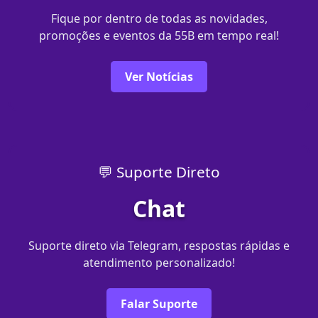
Fique por dentro de todas as novidades,
promoções e eventos da 55B em tempo real!
Ver Notícias
💬 Suporte Direto
Chat
Suporte direto via Telegram, respostas rápidas e
atendimento personalizado!
Falar Suporte