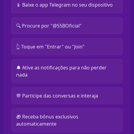
📱 Baixe o app Telegram no seu dispositivo
🔍 Procure por "@55BOficial"
👆 Toque em "Entrar" ou "Join"
🔔 Ative as notificações para não perder
nada
💬 Participe das conversas e interaja
🎁 Receba bônus exclusivos
automaticamente