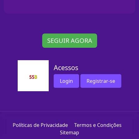
SEGUIR AGORA
Acessos
Login
Registrar-se
Políticas de Privacidade
Termos e Condições
Sitemap