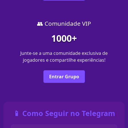
👥 Comunidade VIP
1000+
Junte-se a uma comunidade exclusiva de
jogadores e compartilhe experiências!
Entrar Grupo
📱 Como Seguir no Telegram