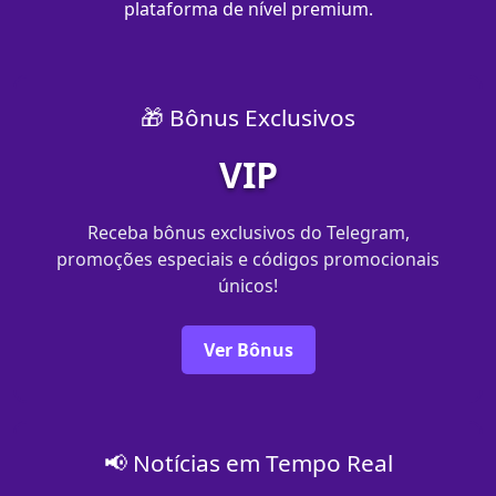
plataforma de nível premium.
🎁 Bônus Exclusivos
VIP
Receba bônus exclusivos do Telegram,
promoções especiais e códigos promocionais
únicos!
Ver Bônus
📢 Notícias em Tempo Real