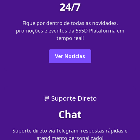
24/7
Fique por dentro de todas as novidades,
promoções e eventos da 555D Plataforma em
tempo real!
Ver Notícias
💬 Suporte Direto
Chat
Suporte direto via Telegram, respostas rápidas e
atendimento personalizado!