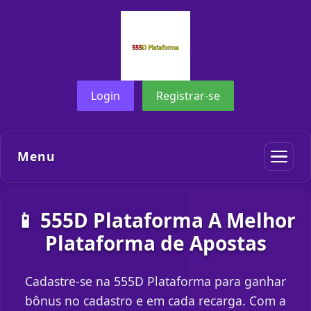
Login
Registrar-se
Menu
📱 555D Plataforma A Melhor
Plataforma de Apostas
Cadastre-se na 555D Plataforma para ganhar
bônus no cadastro e em cada recarga. Com a