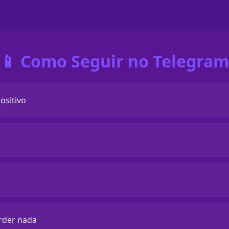
📱 Como Seguir no Telegram
ositivo
erder nada