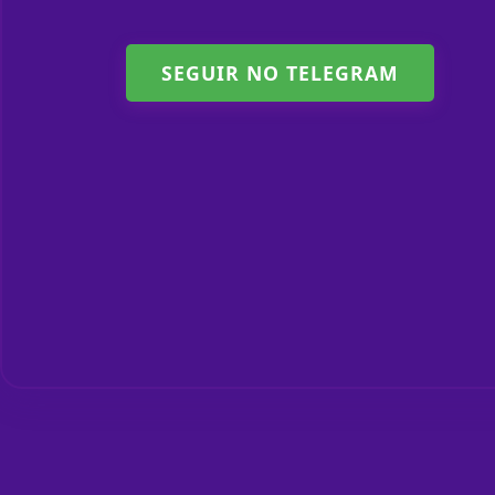
SEGUIR NO TELEGRAM