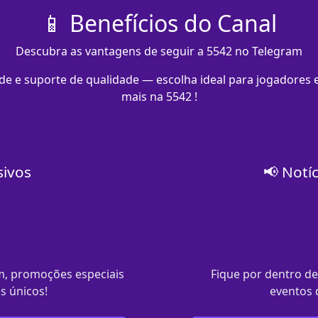
📱 Benefícios do Canal
Descubra as vantagens de seguir a 5542 no Telegram
e e suporte de qualidade — escolha ideal para jogadores ex
mais na 5542 !
sivos
📢 Notí
m, promoções especiais
Fique por dentro d
s únicos!
eventos 