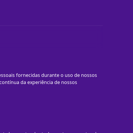
essoais fornecidas durante o uso de nossos
 contínua da experiência de nossos