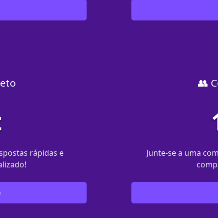
reto
👥 
t
espostas rápidas e
Junte-se a uma com
lizado!
compa
e