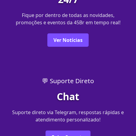
Fique por dentro de todas as novidades,
promoções e eventos da 45Br em tempo real!
Ver Notícias
💬 Suporte Direto
Chat
Suporte direto via Telegram, respostas rápidas e
atendimento personalizado!