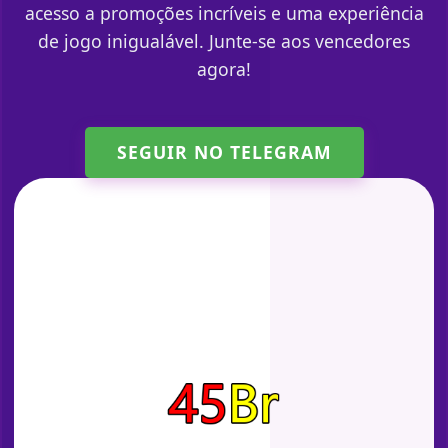
acesso a promoções incríveis e uma experiência
de jogo inigualável. Junte-se aos vencedores
agora!
SEGUIR NO TELEGRAM