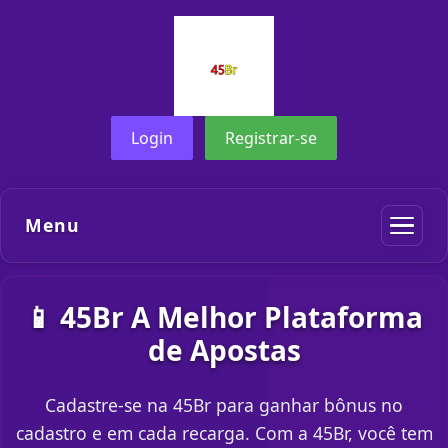
Login
Registrar-se
Menu
📱 45Br A Melhor Plataforma
de Apostas
Cadastre-se na 45Br para ganhar bônus no
cadastro e em cada recarga. Com a 45Br, você tem