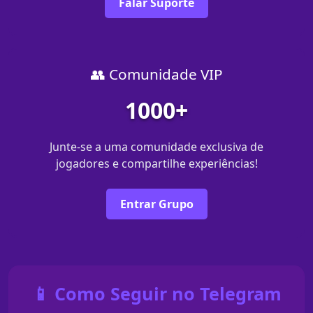
Falar Suporte
👥 Comunidade VIP
1000+
Junte-se a uma comunidade exclusiva de
jogadores e compartilhe experiências!
Entrar Grupo
📱 Como Seguir no Telegram