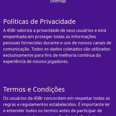
Sitemap
Políticas de Privacidade
A 45Br valoriza a privacidade de seus usuários e está
empenhada em proteger todas as informações
pessoais fornecidas durante o uso de nossos canais de
comunicação. Todos os dados coletados são utilizados
exclusivamente para fins de melhoria contínua da
experiência de nossos jogadores.
Termos e Condições
Os usuários da 45Br concordam em respeitar todas as
regras e regulamentos estabelecidos. É importante ler
e entender todos os termos antes de participar de