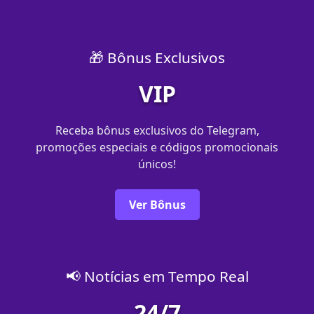
🎁 Bônus Exclusivos
VIP
Receba bônus exclusivos do Telegram,
promoções especiais e códigos promocionais
únicos!
Ver Bônus
📢 Notícias em Tempo Real
24/7