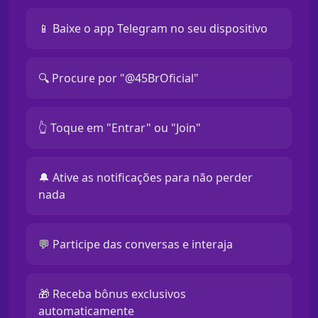
📱 Baixe o app Telegram no seu dispositivo
🔍 Procure por "@45BrOficial"
👆 Toque em "Entrar" ou "Join"
🔔 Ative as notificações para não perder
nada
💬 Participe das conversas e interaja
🎁 Receba bônus exclusivos
automaticamente