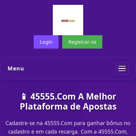
Login
Registrar-se
Menu
📱 45555.Com A Melhor
Plataforma de Apostas
Cadastre-se na 45555.Com para ganhar bônus no
cadastro e em cada recarga. Com a 45555.Com,