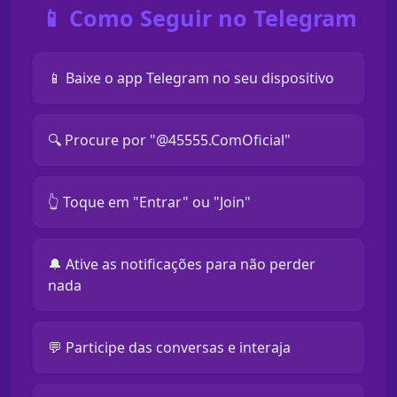
📱 Como Seguir no Telegram
📱 Baixe o app Telegram no seu dispositivo
🔍 Procure por "@45555.ComOficial"
👆 Toque em "Entrar" ou "Join"
🔔 Ative as notificações para não perder
nada
💬 Participe das conversas e interaja