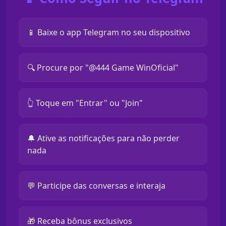
📱 Baixe o app Telegram no seu dispositivo
🔍 Procure por "@444 Game WinOficial"
👆 Toque em "Entrar" ou "Join"
🔔 Ative as notificações para não perder
nada
💬 Participe das conversas e interaja
🎁 Receba bônus exclusivos