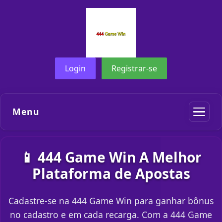
Login
Registrar-se
Menu
📱 444 Game Win A Melhor
Plataforma de Apostas
Cadastre-se na 444 Game Win para ganhar bônus
no cadastro e em cada recarga. Com a 444 Game