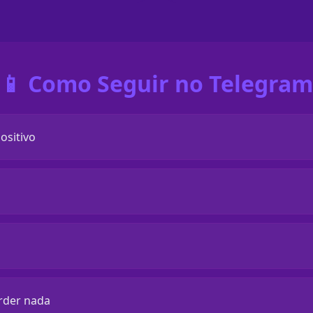
📱 Como Seguir no Telegram
ositivo
erder nada