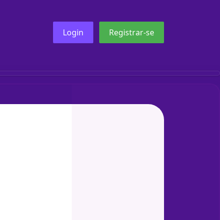
Login
Registrar-se