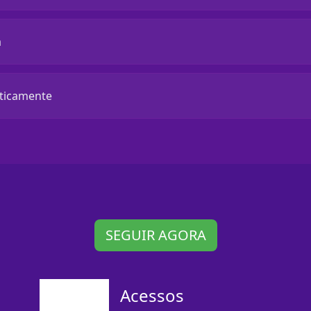
a
aticamente
SEGUIR AGORA
Acessos