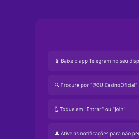
📱 Baixe o app Telegram no seu disp
🔍 Procure por "@3U CasinoOficial"
👆 Toque em "Entrar" ou "Join"
🔔 Ative as notificações para não p