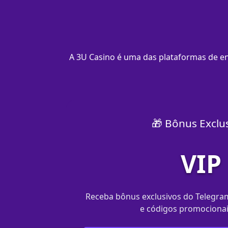
A 3U Casino é uma das plataformas de en
🎁 Bônus Exclu
VIP
Receba bônus exclusivos do Telegra
e códigos promocionai