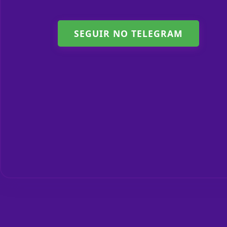
SEGUIR NO TELEGRAM