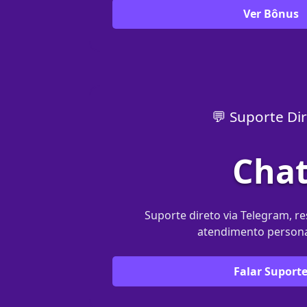
Ver Bônus
💬 Suporte Di
Cha
Suporte direto via Telegram, r
atendimento persona
Falar Suport