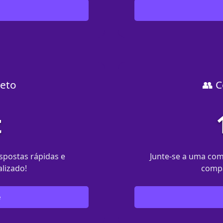
reto
👥 
t
espostas rápidas e
Junte-se a uma com
lizado!
compa
e