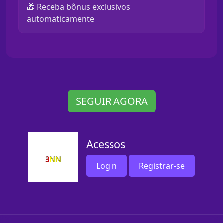
🎁 Receba bônus exclusivos
automaticamente
SEGUIR AGORA
Acessos
Login
Registrar-se