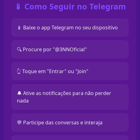
📱 Como Seguir no Telegram
📱 Baixe o app Telegram no seu dispositivo
🔍 Procure por "@3NNOficial"
👆 Toque em "Entrar" ou "Join"
🔔 Ative as notificações para não perder
nada
💬 Participe das conversas e interaja