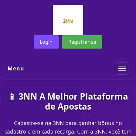
Login
Registrar-se
Menu
📱 3NN A Melhor Plataforma
de Apostas
Cadastre-se na 3NN para ganhar bônus no
cadastro e em cada recarga. Com a 3NN, você tem