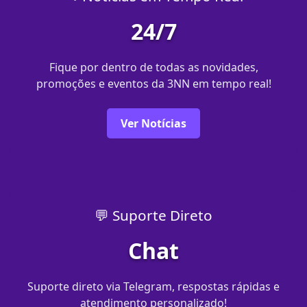
24/7
Fique por dentro de todas as novidades,
promoções e eventos da 3NN em tempo real!
Ver Notícias
💬 Suporte Direto
Chat
Suporte direto via Telegram, respostas rápidas e
atendimento personalizado!