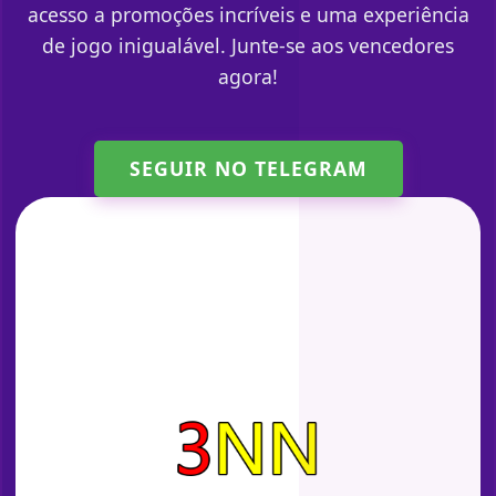
acesso a promoções incríveis e uma experiência
de jogo inigualável. Junte-se aos vencedores
agora!
SEGUIR NO TELEGRAM