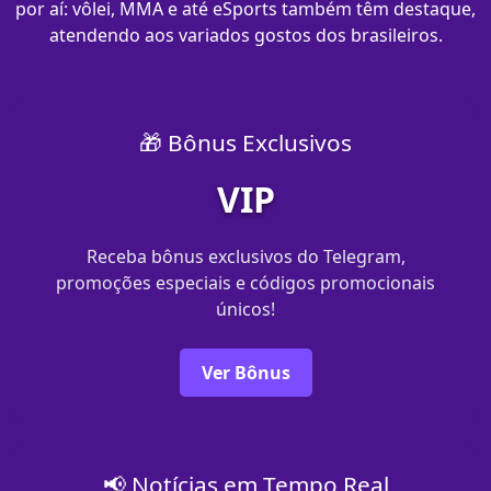
por aí: vôlei, MMA e até eSports também têm destaque,
atendendo aos variados gostos dos brasileiros.
🎁 Bônus Exclusivos
VIP
Receba bônus exclusivos do Telegram,
promoções especiais e códigos promocionais
únicos!
Ver Bônus
📢 Notícias em Tempo Real