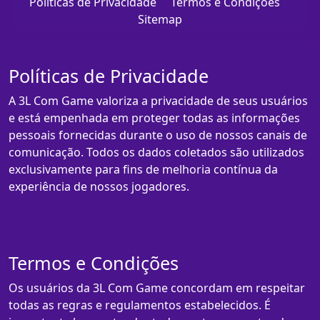
Políticas de Privacidade
Termos e Condições
Sitemap
Políticas de Privacidade
A 3L Com Game valoriza a privacidade de seus usuários
e está empenhada em proteger todas as informações
pessoais fornecidas durante o uso de nossos canais de
comunicação. Todos os dados coletados são utilizados
exclusivamente para fins de melhoria contínua da
experiência de nossos jogadores.
Termos e Condições
Os usuários da 3L Com Game concordam em respeitar
todas as regras e regulamentos estabelecidos. É