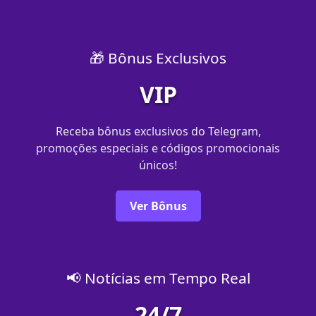
🎁 Bônus Exclusivos
VIP
Receba bônus exclusivos do Telegram,
promoções especiais e códigos promocionais
únicos!
Ver Bônus
📢 Notícias em Tempo Real
24/7