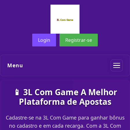
Login
Registrar-se
Menu
📱 3L Com Game A Melhor
Plataforma de Apostas
Cadastre-se na 3L Com Game para ganhar bônus
no cadastro e em cada recarga. Com a 3L Com