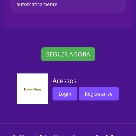
automaticamente
SEGUIR AGORA
Acessos
Login
Registrar-se