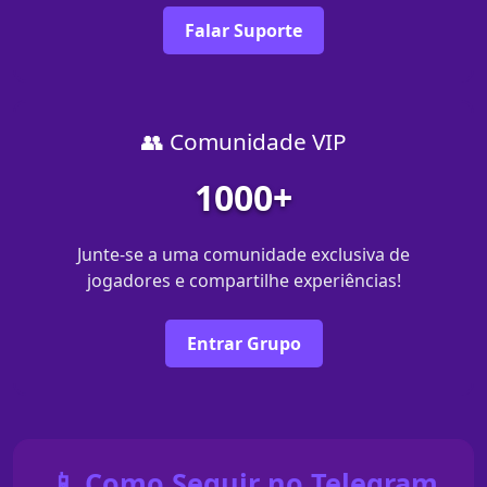
Falar Suporte
👥 Comunidade VIP
1000+
Junte-se a uma comunidade exclusiva de
jogadores e compartilhe experiências!
Entrar Grupo
📱 Como Seguir no Telegram