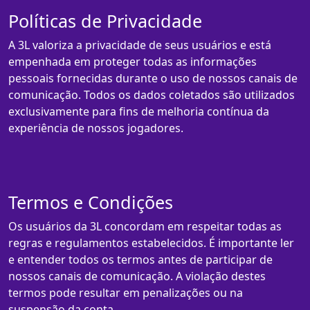
Políticas de Privacidade
A 3L valoriza a privacidade de seus usuários e está
empenhada em proteger todas as informações
pessoais fornecidas durante o uso de nossos canais de
comunicação. Todos os dados coletados são utilizados
exclusivamente para fins de melhoria contínua da
experiência de nossos jogadores.
Termos e Condições
Os usuários da 3L concordam em respeitar todas as
regras e regulamentos estabelecidos. É importante ler
e entender todos os termos antes de participar de
nossos canais de comunicação. A violação destes
termos pode resultar em penalizações ou na
suspensão da conta.