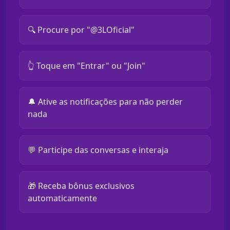
🔍 Procure por "@3LOficial"
👆 Toque em "Entrar" ou "Join"
🔔 Ative as notificações para não perder
nada
💬 Participe das conversas e interaja
🎁 Receba bônus exclusivos
automaticamente