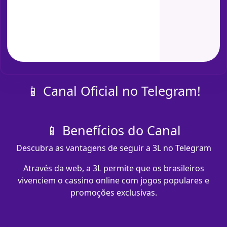
📱 Canal Oficial no Telegram!
📱 Benefícios do Canal
Descubra as vantagens de seguir a 3L no Telegram
Através da web, a 3L permite que os brasileiros
vivenciem o cassino online com jogos populares e
promoções exclusivas.