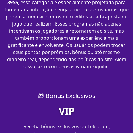
39SS
, essa categoria é especialmente projetada para
fomentar a interação e engajamento dos usuários, que
podem acumular pontos ou créditos a cada aposta ou
jogo que realizam. Esses programas não apenas
incentivam os jogadores a retornarem ao site, mas
também proporcionam uma experiência mais
gratificante e envolvente. Os usuários podem trocar
seus pontos por prêmios, bônus ou até mesmo
dinheiro real, dependendo das políticas do site. Além
disso, as recompensas variam signific.
🎁 Bônus Exclusivos
VIP
Receba bônus exclusivos do Telegram,