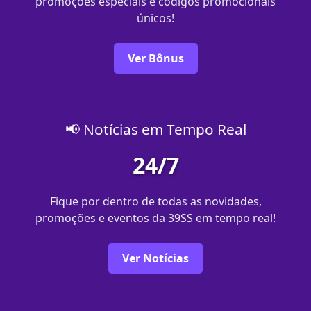
promoções especiais e códigos promocionais
únicos!
Ver Bônus
📢 Notícias em Tempo Real
24/7
Fique por dentro de todas as novidades,
promoções e eventos da 39SS em tempo real!
Ver Notícias