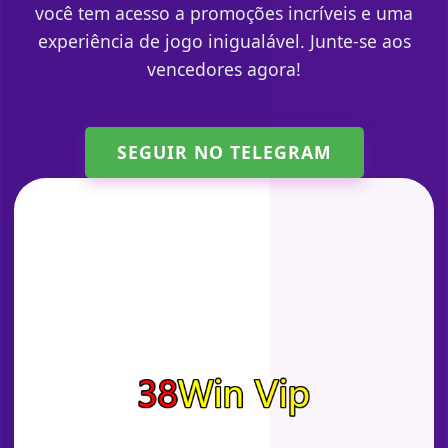
você tem acesso a promoções incríveis e uma
experiência de jogo inigualável. Junte-se aos
vencedores agora!
SEGUIR NO TELEGRAM