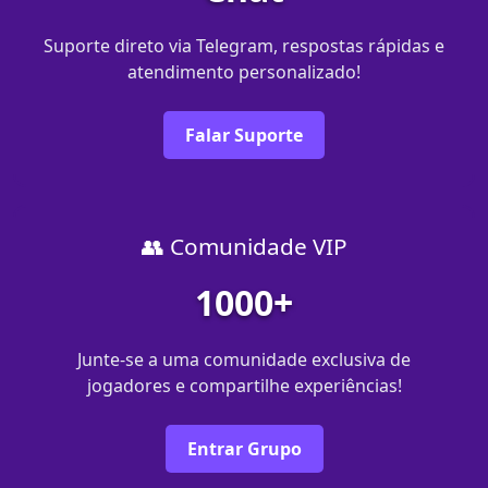
Suporte direto via Telegram, respostas rápidas e
atendimento personalizado!
Falar Suporte
👥 Comunidade VIP
1000+
Junte-se a uma comunidade exclusiva de
jogadores e compartilhe experiências!
Entrar Grupo