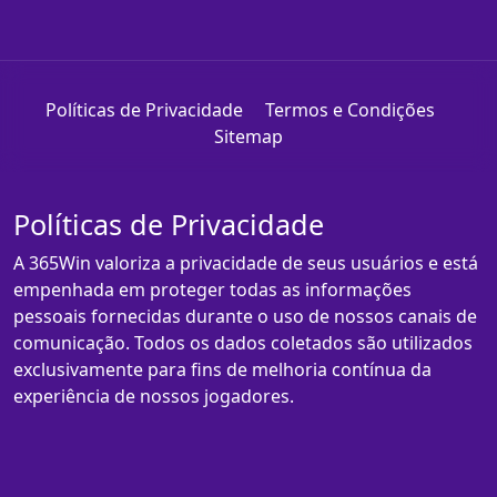
Políticas de Privacidade
Termos e Condições
Sitemap
Políticas de Privacidade
A 365Win valoriza a privacidade de seus usuários e está
empenhada em proteger todas as informações
pessoais fornecidas durante o uso de nossos canais de
comunicação. Todos os dados coletados são utilizados
exclusivamente para fins de melhoria contínua da
experiência de nossos jogadores.