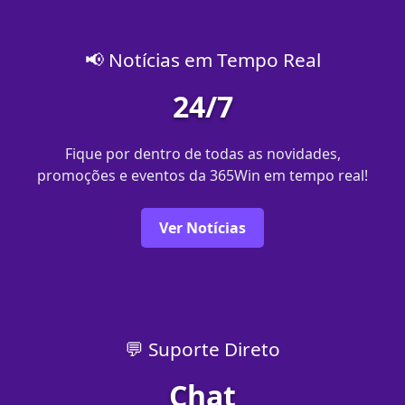
📢 Notícias em Tempo Real
24/7
Fique por dentro de todas as novidades,
promoções e eventos da 365Win em tempo real!
Ver Notícias
💬 Suporte Direto
Chat