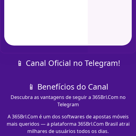
📱 Canal Oficial no Telegram!
📱 Benefícios do Canal
Descubra as vantagens de seguir a 365Brl.Com no
Telegram
A 365Brl.Com é um dos softwares de apostas móveis
mais queridos — a plataforma 365Brl.Com Brasil atrai
milhares de usuários todos os dias.