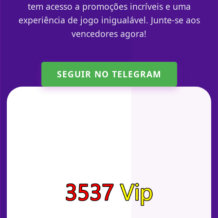
tem acesso a promoções incríveis e uma
experiência de jogo inigualável. Junte-se aos
vencedores agora!
SEGUIR NO TELEGRAM