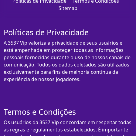
Políticas de Privacidade
Termos e Condições
Sitemap
Políticas de Privacidade
A 3537 Vip valoriza a privacidade de seus usuários e
está empenhada em proteger todas as informações
pessoais fornecidas durante o uso de nossos canais de
comunicação. Todos os dados coletados são utilizados
exclusivamente para fins de melhoria contínua da
experiência de nossos jogadores.
Termos e Condições
Os usuários da 3537 Vip concordam em respeitar todas
as regras e regulamentos estabelecidos. É importante