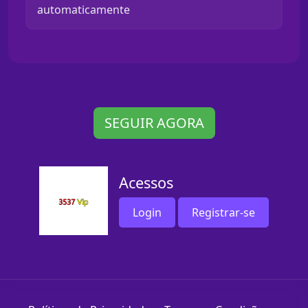
automaticamente
SEGUIR AGORA
Acessos
Login
Registrar-se