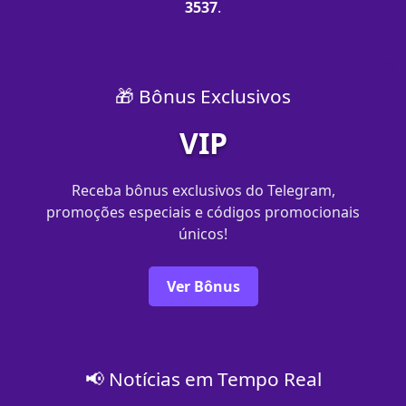
3537
.
🎁 Bônus Exclusivos
VIP
Receba bônus exclusivos do Telegram,
promoções especiais e códigos promocionais
únicos!
Ver Bônus
📢 Notícias em Tempo Real