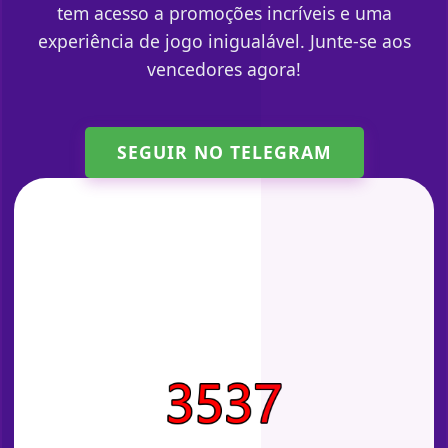
tem acesso a promoções incríveis e uma
experiência de jogo inigualável. Junte-se aos
vencedores agora!
SEGUIR NO TELEGRAM