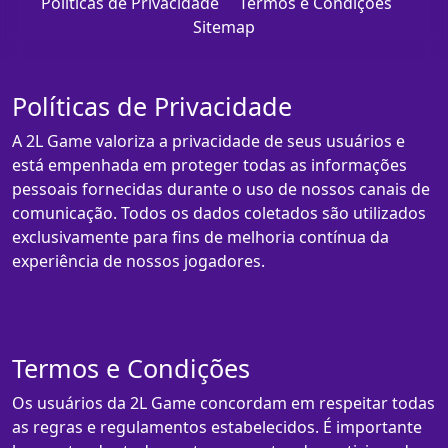
Políticas de Privacidade
Termos e Condições
Sitemap
Políticas de Privacidade
A 2L Game valoriza a privacidade de seus usuários e
está empenhada em proteger todas as informações
pessoais fornecidas durante o uso de nossos canais de
comunicação. Todos os dados coletados são utilizados
exclusivamente para fins de melhoria contínua da
experiência de nossos jogadores.
Termos e Condições
Os usuários da 2L Game concordam em respeitar todas
as regras e regulamentos estabelecidos. É importante