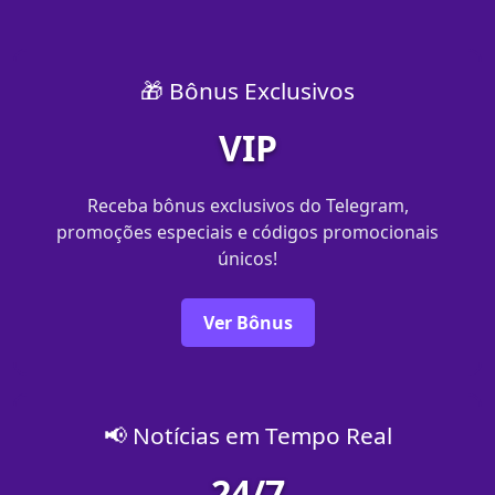
🎁 Bônus Exclusivos
VIP
Receba bônus exclusivos do Telegram,
promoções especiais e códigos promocionais
únicos!
Ver Bônus
📢 Notícias em Tempo Real
24/7