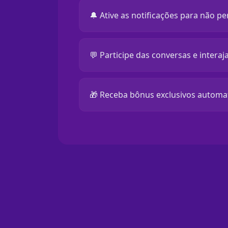
🔔 Ative as notificações para não p
💬 Participe das conversas e interaj
🎁 Receba bônus exclusivos autom