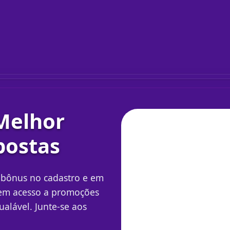
 Melhor
postas
 bônus no cadastro e em
tem acesso a promoções
ualável. Junte-se aos