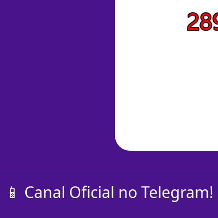
📱 Canal Oficial no Telegram!