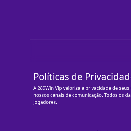
Políticas de Privacida
A 289Win Vip valoriza a privacidade de seu
nossos canais de comunicação. Todos os dad
jogadores.