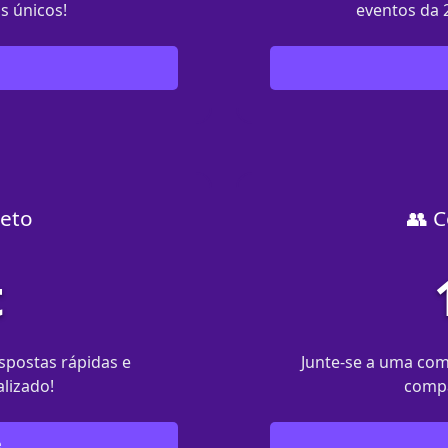
s únicos!
eventos da 
reto
👥 
t
espostas rápidas e
Junte-se a uma com
lizado!
compa
e