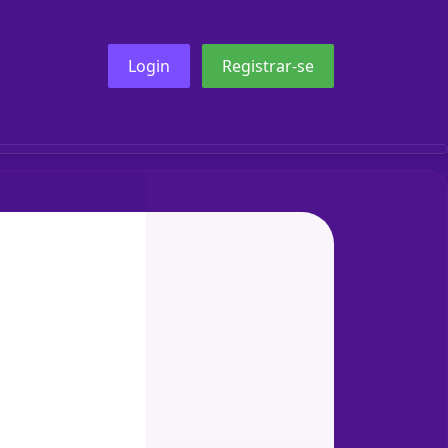
Login
Registrar-se