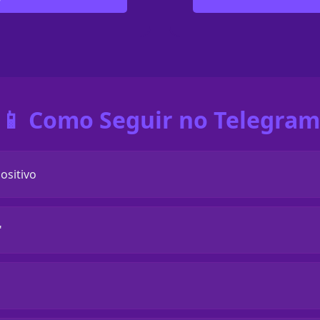
📱 Como Seguir no Telegram
ositivo
"