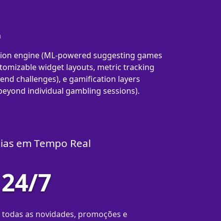
m
ation engine (ML-powered suggesting games
tomizable widget layouts, metric tracking
end challenges), e gamification layers
eyond individual gambling sessions).
cias em Tempo Real
24/7
e todas as novidades, promoções e