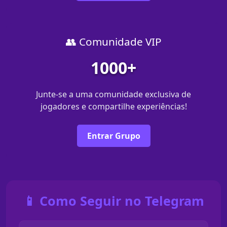
👥 Comunidade VIP
1000+
Junte-se a uma comunidade exclusiva de
jogadores e compartilhe experiências!
Entrar Grupo
📱 Como Seguir no Telegram