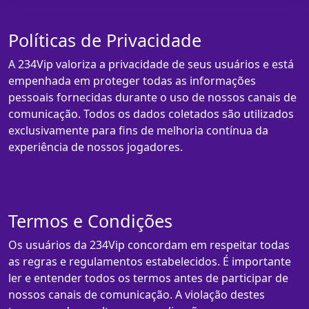
Políticas de Privacidade
A 234Vip valoriza a privacidade de seus usuários e está
empenhada em proteger todas as informações
pessoais fornecidas durante o uso de nossos canais de
comunicação. Todos os dados coletados são utilizados
exclusivamente para fins de melhoria contínua da
experiência de nossos jogadores.
Termos e Condições
Os usuários da 234Vip concordam em respeitar todas
as regras e regulamentos estabelecidos. É importante
ler e entender todos os termos antes de participar de
nossos canais de comunicação. A violação destes