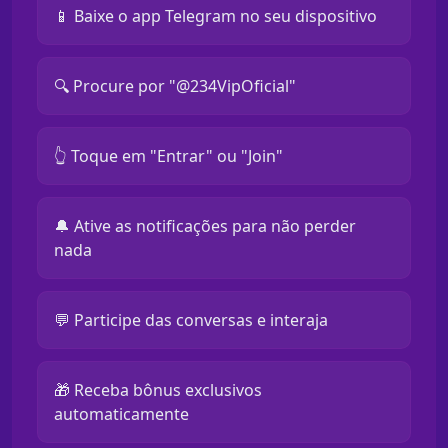
📱 Baixe o app Telegram no seu dispositivo
🔍 Procure por "@234VipOficial"
👆 Toque em "Entrar" ou "Join"
🔔 Ative as notificações para não perder
nada
💬 Participe das conversas e interaja
🎁 Receba bônus exclusivos
automaticamente